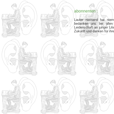
abonnenten
:
Lauter niemand hat niem
bedanken uns bei allen 
Leidenschaft an junger Lite
Zukunft und danken für ihr