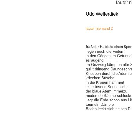
lauter 
Udo Wellerdiek
lauter niemand 2
fraß der Habicht einen Spe
liegen noch die Federn
in den Gängen im Getunnel
es äugend
im Gezweig kämpfen alte
quillt dringend Daungeschr
Knospen durch die Adern t
kriechen Büsche
in die Kronen hämmert
leise tosend Sonnenlicht
der blaue Atem immerzu
modernde Bäume schluck
liegt die Erde schon aus 
taumeln Dämpfe
Boden leckt sich seinen R