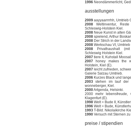
1996
Neondämmerlicht, Gedi
ausstellungen
2009
aayyaarrrrhh, Umtrieb G
2008
Weltinventur, Reste
Schleswig-Holstein Kiel.
2008
Neue Kunst in alten Gär
2008
spielend, Arthur Boska
2008
Der Strich in der Lands
2008
Werkschau VI, Umtrieb G
2008
Privathaushalt (mit 
Schleswig Holstein Kiel.
2007
tiere II, Kuhstall Moosa
2007
honey makes the wor
Holstein, Kiel (E).
2007
leicht zufrieden, schwer
Galerie Salzau Umtrieb.
2006
Kurzes Black und langes
2003
stehen im lauf der z
wonneberger, Kiel.
2000
Artgenda, Helsinki.
2000 mehr lebensfreude, 
Klagenfurt (E).
1998
Welt = Bude II, Künstle
1996
Welt = Bude, Künstlerh
1993
T-Bild. Nikolaikirche Kie
1990
Versuch mit Sternen zu a
preise / stipendien