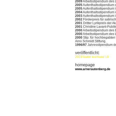
2009
Arbeitsstipendium des 
2005
Aufenthaltsstipendium de
2005
Aufenthaltsstipendium i
2004
Aufenthaltsstipendium 
2003
Aufenthaltsstipendium 
2002
Förderpreis für satiris
2001
Dritter Lyrikpreis der 
2001
Christine Lavant-Publi
2000
Arbeitsstipendium des 
2000
Arbeitsstipendium des 
2000
Stip. für hochbegabten 
Arno Schmidt Stiftung.
1996/97
Jahresstipendium de
veröffentlicht:
2010 lauter niemand 10
homepage
www.arnerautenberg.de