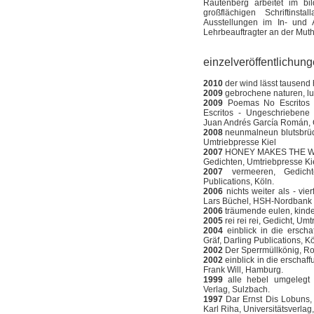
Rautenberg arbeitet im bi
großflächigen Schriftins
Ausstellungen im In- und 
Lehrbeauftragter an der Muth
einzelveröffentlichun
2010
der wind lässt tausend 
2009
gebrochene naturen, l
2009
Poemas No Escritos 
Escritos - Ungeschriebene 
Juan Andrés García Román, 
2008
neunmalneun blutsbrüde
Umtriebpresse Kiel
2007
HONEY MAKES THE WO
Gedichten, Umtriebpresse Kie
2007
vermeeren, Gedicht
Publications, Köln.
2006
nichts weiter als - vie
Lars Büchel, HSH-Nordbank
2006
träumende eulen, kinder
2005
rei rei rei, Gedicht, Umt
2004
einblick in die erscha
Gräf, Darling Publications, Kö
2002
Der Sperrmüllkönig, 
2002
einblick in die erschaf
Frank Will, Hamburg.
1999
alle hebel umgelegt a
Verlag, Sulzbach.
1997
Dar Ernst Dis Lobuns, 
Karl Riha, Universitätsverlag