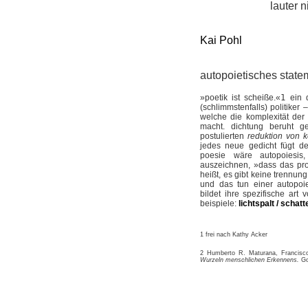
lauter 
Kai Pohl
autopoietisches state
»poetik ist scheiße.«
1
ein d
(schlimmstenfalls) politiker –
welche die komplexität der
macht. dichtung beruht g
postulierten
reduktion von k
jedes neue gedicht fügt de
poesie wäre autopoiesis
auszeichnen, »dass das prod
heißt, es gibt keine trennun
und das tun einer autopoie
bildet ihre spezifische art 
beispiele:
lichtspalt / schat
1 frei nach Kathy Acker
2 Humberto R. Maturana, Francisc
Wurzeln menschlichen Erkennens.
Go