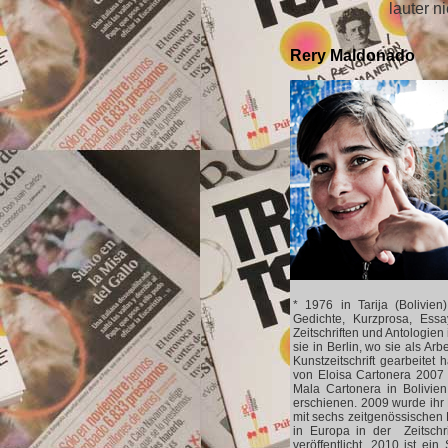
lauter 
Rery Maldonado
* 1976 in Tarija (Bolivien
Gedichte, Kurzprosa, Ess
Zeitschriften und Antologien
sie in Berlin, wo sie als Arb
Kunstzeitschrift gearbeitet
von Eloisa Cartonera 2007 i
Mala Cartonera in Bolivie
erschienen. 2009 wurde ihr
mit sechs zeitgenössischen 
in Europa in der Zeitschr
veröffentlicht. 2010 ist e