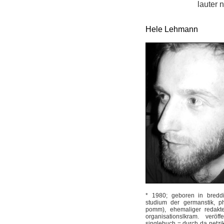
lauter 
Hele Lehmann
* 1980; geboren in breddin
studium der germanstik, ph
pomm), ehemaliger redakteu
organisationslkram. veröff
singlebuch = durch da netzik