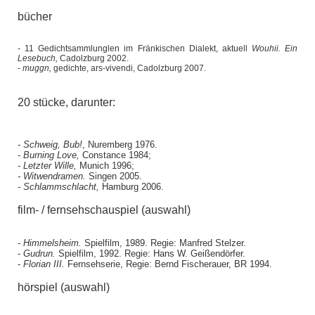
bücher
- 11 Gedichtsammlunglen im Fränkischen Dialekt, aktuell
Wouhii. Ein
Lesebuch,
Cadolzburg 2002.
-
muggn,
gedichte, ars-vivendi, Cadolzburg 2007.
20 stücke, darunter:
- Schweig, Bub!
, Nuremberg 1976.
- Burning Love,
Constance 1984;
- Letzter Wille,
Munich 1996;
- Witwendramen.
Singen 2005.
- Schlammschlacht,
Hamburg 2006.
film- / fernsehschauspiel (auswahl)
- Himmelsheim.
Spielfilm, 1989. Regie: Manfred Stelzer.
-
Gudrun.
Spielfilm, 1992. Regie: Hans W. Geißendörfer.
-
Florian III.
Fernsehserie, Regie: Bernd Fischerauer, BR 1994.
hörspiel (auswahl)