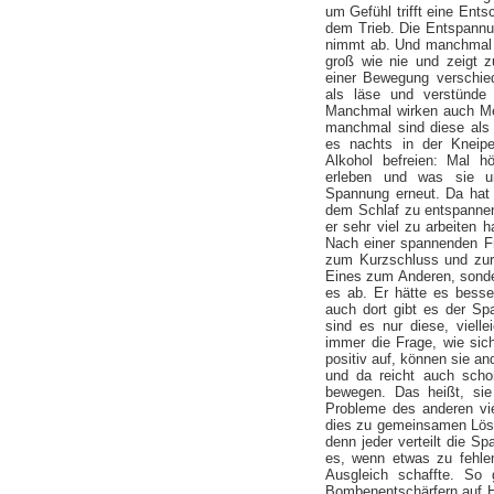
um Gefühl trifft eine Ent
dem Trieb. Die Entspannu
nimmt ab. Und manchmal 
groß wie nie und zeigt z
einer Bewegung verschie
als läse und verstünde
Manchmal wirken auch Me
manchmal sind diese als D
es nachts in der Kneip
Alkohol befreien: Mal h
erleben und was sie um
Spannung erneut. Da hat 
dem Schlaf zu entspannen.
er sehr viel zu arbeiten 
Nach einer spannenden F
zum Kurzschluss und zur
Eines zum Anderen, sonder
es ab. Er hätte es besser
auch dort gibt es der Spa
sind es nur diese, viell
immer die Frage, wie sich
positiv auf, können sie an
und da reicht auch scho
bewegen. Das heißt, sie
Probleme des anderen vie
dies zu gemeinsamen Lösu
denn jeder verteilt die 
es, wenn etwas zu fehle
Ausgleich schaffte. So 
Bombenentschärfern auf 