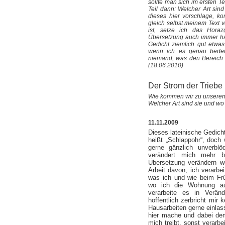
sollte man sich im ersten Te
Teil dann: Welcher Art sin
dieses hier vorschlage, k
gleich selbst meinem Text v
ist, setze ich das Horaz
Übersetzung auch immer h
Gedicht ziemlich gut etwa
wenn ich es genau beden
niemand, was den Bereich Po
(18.06.2010)
Der Strom der Triebe
Wie kommen wir zu unseren 
Welcher Art sind sie und wo
11.11.2009
Dieses lateinische Gedich
heißt „Schlappohr“, doch 
gerne gänzlich unverblö
verändert mich mehr b
Übersetzung verändern w
Arbeit davon, ich verarbei
was ich und wie beim Frü
wo ich die Wohnung au
verarbeite es in Verä
hoffentlich zerbricht mir 
Hausarbeiten gerne einlas
hier mache und dabei de
mich treibt, sonst verarb