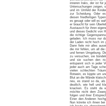
inneren Iraks, der ist für
Untersuchungen zeigen, st
und im Umfeld der Kinde
zur Scheidung. Oder es
diesen friedfertigen Type
es gesagt oder will es wa
er braucht für sein Überl
Austausch für ihren eigen
und dieses Gedicht von Ho
die richtige Gegenspannu
geladen. Ich muss nur da
der Laden nicht hoch im 
Dann fiele mir alles aus
die mir fehlen, um all di
und fernen Umgebung. Die
zu versuchen, sie bündel
und sie suchen den ri
entspannt sich in jeder 
jeder auch am Tage schei
vielen schlechten Träu
Rotwein, es kippte um und
Blut an die Wände klatsch
neu, es stand so da, als
deutlich, wie hell und kl
knacken. Es steht da wi
möchte nicht dem Zwang
folgen und ihrer Entspre
Einer den Anderen hochge
Nun könnte ich ihnen be
ich baute sie abgestimmt