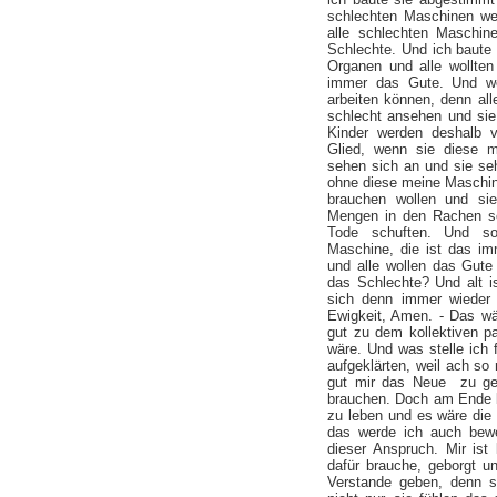
schlechten Maschinen we
alle schlechten Maschine
Schlechte. Und ich baute 
Organen und alle wollte
immer das Gute. Und we
arbeiten können, denn all
schlecht ansehen und sie
Kinder werden deshalb v
Glied, wenn sie diese 
sehen sich an und sie se
ohne diese meine Maschin
brauchen wollen und si
Mengen in den Rachen sc
Tode schuften. Und so
Maschine, die ist das i
und alle wollen das Gute 
das Schlechte? Und alt i
sich denn immer wieder 
Ewigkeit, Amen. - Das w
gut zu dem kollektiven 
wäre. Und was stelle ich 
aufgeklärten, weil ach so 
gut mir das Neue zu geb
brauchen. Doch am Ende br
zu leben und es wäre die 
das werde ich auch bewe
dieser Anspruch. Mir ist
dafür brauche, geborgt u
Verstande geben, denn s