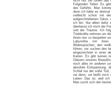
nicht nur, sie fühlen da
Folgenden Teilen: Es gi
des Gefühls. Man könnte
denn ich hätte es dreimal
vielleicht schon mit d
aufgeschriebenen Sätze, vi
ich bin: Nur allein dafü
überlasse ich mich der Fre
und der Träume. Ich fol
Triebkräfte nehmen um die
ihnen neu zu bespielen un
Labyrinthe mit ihren
Widersprüchen, den end
führen, sie suchen den b
eingezeichnet in einer d
Karten. Es gibt keinen r
Gläsern unseres Bewußtsei
noch alles im anderen und
absolute Entspannung, d
Schlaf nur der süße Tod,
sei denn, sie beißt mich 
Leben. Das ist, weil ich
Man sucht sich den beste