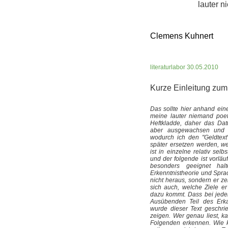
lauter 
Clemens Kuhnert
literaturlabor 30.05.2010
Kurze Einleitung zum
Das sollte hier anhand ei
meine lauter niemand poet
Heftkladde, daher das Datu
aber ausgewachsen und d
wodurch ich den "Geldtext",
später ersetzen werden, w
ist in einzelne relativ selb
und der folgende ist vorläu
besonders geeignet ha
Erkenntnistheorie und Sprac
nicht heraus, sondern er ze
sich auch, welche Ziele e
dazu kommt. Dass bei jeder
Ausübenden Teil des Erk
wurde dieser Text geschri
zeigen. Wer genau liest, k
Folgenden erkennen. Wie k