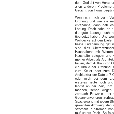
dem Gedicht von Horaz un
allen anderen Problemen
Gedicht von Horaz begrün
Wenn ich mich beim Ver
Ordnung und wie sie mi
entspanne, dann gab es 
Lösung. Doch habe ich s
die gute Lösung noch n
übersetzt haben. Und we
Wolldecke auf den Dielen 
beste Entspannung gefun
sind dies Übersetzung
Haushaltens mit Worten
Haushalte spiegeln und 
meiner Arbeit als Archite
bauen, dem Aufbau von Ord
ein Abbild der Ordnung. Ö
zum Keller oder zum 
Architektur der Dateien? 
oder mich bei dem Ele
ersteres heute hoch und
längst an der Zeit, ihm
machen, schon wegen 
zerbrach: Er war es, der 
Gedankenverloren zerbra
Spaziergang mit jedem Blic
gewählten Abzweig, den 
stromern in Strömen von 
rauf unters Dach. So fol