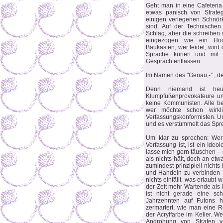
Geht man in eine Cafeteria 
etwas panisch von Strateg
einigen verlegenen Schnörk
sind. Auf der Technischen 
Schlag, aber die schreiben 
eingezogen wie ein Hochb
Baukasten, wer leidet, wird
Sprache kuriert und mit
Gespräch entlassen.
Im Namen des "Genau,-” , de
Denn niemand ist heu
Klumpfüßenprovokateure und
keine Kommunisten. Alle be
wer möchte schon wirkl
Verfassungskonformisten. Un
und es verstümmelt das Spr
Um klar zu sprechen: Wer
Verfassung ist, ist ein Ideo
lasse mich gern täuschen – 
als nichts hält, doch an etwa
zumindest prinzipiell nicht
und Handeln zu verbinden 
nichts einfällt, was erlaubt 
der Zeit mehr Wartende als P
ist nicht gerade eine sc
Jahrzehnten auf Futons 
zermartert, wie man eine 
der Acrylfarbe im Keller. We
Androhung von Strafen v