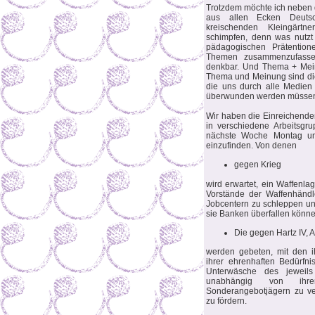
Trotzdem möchte ich neben 
aus allen Ecken Deutsc
kreischenden Kleingärtn
schimpfen, denn was nutzt
pädagogischen Prätention
Themen zusammenzufasse
denkbar. Und Thema + Meinu
Thema und Meinung sind die
die uns durch alle Medien
überwunden werden müssen
Wir haben die Einreichen
in verschiedene Arbeitsgru
nächste Woche Montag um 
einzufinden. Von denen
gegen Krieg
wird erwartet, ein Waffenla
Vorstände der Waffenhänd
Jobcentern zu schleppen un
sie Banken überfallen könne
Die gegen Hartz IV, A
werden gebeten, mit den i
ihrer ehrenhaften Bedürfn
Unterwäsche des jeweil
unabhängig von ihr
Sonderangebotjägern zu ver
zu fördern.