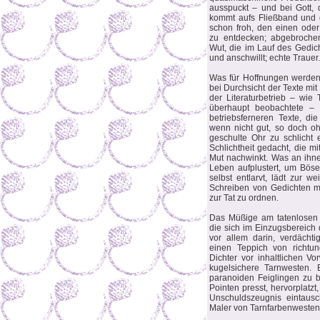
ausspuckt – und bei Gott, d
kommt aufs Fließband und 
schon froh, den einen ode
zu entdecken; abgebroch
Wut, die im Lauf des Gedich
und anschwillt; echte Trauer
Was für Hoffnungen werden i
bei Durchsicht der Texte mi
der Literaturbetrieb – wie
überhaupt beobachtete – s
betriebsferneren Texte, di
wenn nicht gut, so doch o
geschulte Ohr zu schlicht e
Schlichtheit gedacht, die 
Mut nachwinkt. Was an ihnen
Leben aufplustert, um Bös
selbst entlarvt, lädt zur we
Schreiben von Gedichten mü
zur Tat zu ordnen.
Das Müßige am tatenlosen 
die sich im Einzugsbereich 
vor allem darin, verdächt
einen Teppich von richtun
Dichter vor inhaltlichen Vo
kugelsichere Tarnwesten.
paranoiden Feiglingen zu 
Pointen presst, hervorplatz
Unschuldszeugnis eintaus
Maler von Tarnfarbenwesten