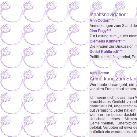
inhaltsnavigation:
Ann Cotton°°°
Anmerkungen zum Stand der 
Jinn Pogy°°°
Zur Lesung zum „lauter niema
Clemens Kuhnert°°°
Die Fragen zur Diskussion 
Detlef Kuhlbrodt°°°
Politik zur Hälfte gereimt; Pre
Ann Cotton
Anmerkung zum Stand 
Wer heute daran geht, ein p
vor allen Fronten auf seinen
Ich meine nicht, dass man W
brauchbares Gedicht zu sc
darauf aus ist, ungestraft 
gut vermischt: Jeder hat ein
wenn er nur besser dasteht a
Unschuld eines Mitmen
Gemeinheiten, Unerbittlic
befolgt. Verboten ist etwa
natürlich ein werdendes pol