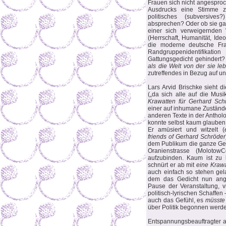
Frauen sich nicht angesproc
Ausdrucks eine Stimme 
politisches (subversive
absprechen? Oder ob sie gar 
einer sich verweigernden 
(Herrschaft, Humanität, Ide
die moderne deutsche Frau
Randgruppenidentifikat
Gattungsgedicht gehindert
als die Welt von der sie leb
zutreffendes in Bezug auf u
Lars Arvid Brischke sieht d
(„da sich alle auf die Musi
Krawatten für Gerhard Sch
einer auf inhumane Zustände 
anderen Texte in der Antholo
konnte selbst kaum glauben,
Er amüsiert und witzelt (
friends of Gerhard Schröder
dem Publikum die ganze Ger
Oranienstrasse (MolotowC
aufzubinden. Kaum ist zu 
schnürt er ab mit
eine Krawa
auch einfach so stehen gel
dem das Gedicht nun ange
Pause der Veranstaltung, v
politisch-lyrischen Schaffen
auch das Gefühl, es
müsste
über Politik begonnen werde
Entspannungsbeauftragter am