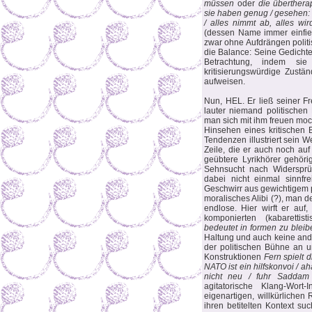
müssen
oder
die überthera
sie haben genug / gesehen: 
/ alles nimmt ab, alles wird
(dessen Name immer einfie
zwar ohne Aufdrängen polit
die Balance: Seine Gedicht
Betrachtung, indem sie 
kritisierungswürdige Zustä
aufweisen.
Nun, HEL. Er ließ seiner Fr
lauter niemand politischen 
man sich mit ihm freuen mo
Hinsehen eines kritischen B
Tendenzen illustriert sein We
Zeile, die er auch noch au
geübtere Lyrikhörer gehörig
Sehnsucht nach Widersprüc
dabei nicht einmal sinnfr
Geschwirr aus gewichtigem p
moralisches Alibi (?), man 
endlose. Hier wirft er auf
komponierten (kabarettis
bedeutet in formen zu bleib
Haltung und auch keine and
der politischen Bühne an 
Konstruktionen
Fern spielt 
NATO ist ein hilfskonvoi / ah
nicht neu / fuhr Saddam 
agitatorische Klang-Wort-
eigenartigen, willkürlichen
ihren betitelten Kontext s