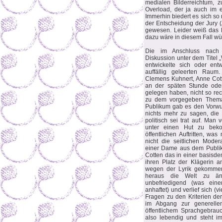
medialen Bilderreichtum, z
Overload, der ja auch im e
Immerhin biedert es sich so n
der Entscheidung der Jury (
gewesen. Leider weiß das 
dazu wäre in diesem Fall w
Die im Anschluss nach 
Diskussion unter dem Titel „
entwickelte sich oder ent
auffällig geleerten Raum
Clemens Kuhnert, Anne Cotte
an der späten Stunde od
gelegen haben, nicht so re
zu dem vorgegeben Thema
Publikum gab es den Vorwur
nichts mehr zu sagen, die
politisch sei trat auf. Man
unter einen Hut zu beko
öffentlichen Auftritten, wa
nicht die seitlichen Moder
einer Dame aus dem Publik
Cotten das in einer basisde
ihren Platz der Klägerin a
wegen der Lyrik gekommen
heraus die Welt zu änd
unbefriedigend (was eine
anhaftet) und verlief sich (v
Fragen zu den Kriterien der
im Abgang zur generelle
öffentlichem Sprachgebrauc
also lebendig und steht i