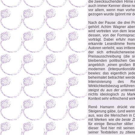
die zwecksuchenden Hirne mi
auch immer Kenner diese n
vor allem, wenn man vorhe
gezogen wurde (gönnt mir d
Nach der Pause: die drei Pr
gehört: Achim Wagner aber w
wird vertreten von dem lese
dessen, von der Formsprac
vorträgt. Dabei erfuhr ma
erkannte Lesestimme frem
Autoren verleiht, was irriti
der sich erfreulicherwei
Preisausschreibung (die s
bleibenden politischen G
angeblich „einen großen 
modernen (InterpuntionsW
bewies: das eigentlich jede
beheimatet betrachtet werd
Intensivierung des R
Wirklichkeitsbezug anführe
steigst du aus der unterw
nichts ideologisch zu Mar
Kontext sehr erfrischend wirk
René Hamann drückt viel
Steigerung gäbe, (und wenn 
aus, was die Menschen in D
mit Werken wie
die beste Zu
für einige Besucher stille
dieser Text hier mit seinen
seiner Textstellen zu zitie