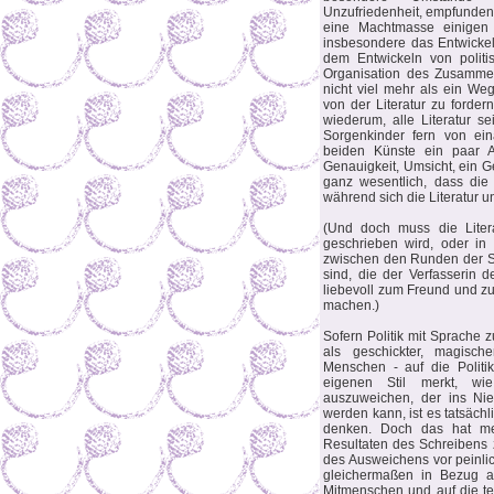
Unzufriedenheit, empfundene
eine Machtmasse einigen
insbesondere das Entwickeln
dem Entwickeln von politi
Organisation des Zusamm
nicht viel mehr als ein Weg
von der Literatur zu fordern
wiederum, alle Literatur se
Sorgenkinder fern von ei
beiden Künste ein paar 
Genauigkeit, Umsicht, ein G
ganz wesentlich, dass die
während sich die Literatur 
(Und doch muss die Litera
geschrieben wird, oder in
zwischen den Runden der Si
sind, die der Verfasserin d
liebevoll zum Freund und z
machen.)
Sofern Politik mit Sprache zu
als geschickter, magis
Menschen - auf die Politi
eigenen Stil merkt, w
auszuweichen, der ins Ni
werden kann, ist es tatsächl
denken. Doch das hat me
Resultaten des Schreibens z
des Ausweichens vor peinlic
gleichermaßen in Bezug a
Mitmenschen und auf die te