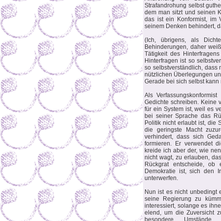
Strafandrohung selbst guthei
dem man sitzt und seinen Ka
das ist ein Konformist, im
seinem Denken behindert, da
(Ich, übrigens, als Dicht
Behinderungen, daher weiß 
Tätigkeit des Hinterfrage
Hinterfragen ist so selbstv
so selbstverständlich, dass
nützlichen Überlegungen und
Gerade bei sich selbst kann
Als Verfassungskonformis
Gedichte schreiben. Keine 
für ein System ist, weil es v
bei seiner Sprache das Rü
Politik nicht erlaubt ist, di
die geringste Macht zuzur
verhindert, dass sich G
formieren. Er verwendet d
kreide ich aber der, wie n
nicht wagt, zu erlauben, d
Rückgrat entscheide, ob e
Demokratie ist, sich den
unterwerfen.
Nun ist es nicht unbedingt 
seine Regierung zu kümme
interessiert, solange es ihn
elend, um die Zuversicht 
besondere Umstände z