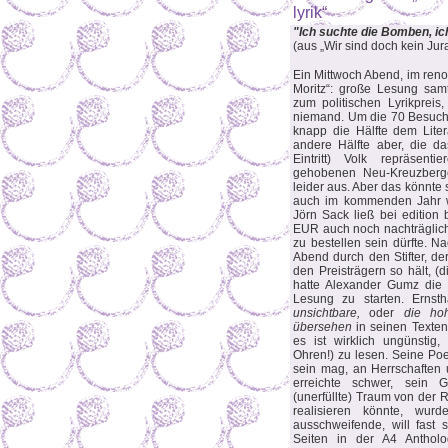
lyrik“
"Ich suchte die Bomben, ich
(aus „Wir sind doch kein Ju
Ein Mittwoch Abend, im reno
Moritz“: große Lesung samt
zum politischen Lyrikpreis,
niemand. Um die 70 Besuch
knapp die Hälfte dem Liter
andere Hälfte aber, die 
Eintritt) Volk repräsenti
gehobenen Neu-Kreuzberge
leider aus. Aber das könnte s
auch im kommenden Jahr wi
Jörn Sack ließ bei edition 
EUR auch noch nachträglic
zu bestellen sein dürfte. N
Abend durch den Stifter, de
den Preisträgern so hält, (
hatte Alexander Gumz die 
Lesung zu starten. Ernst
unsichtbare,
oder
die hoh
übersehen
in seinen Texten
es ist wirklich ungünstig
Ohren!) zu lesen. Seine Poes
sein mag, an Herrschaften
erreichte schwer, sein G
(unerfüllte) Traum von der R
realisieren könnte, wur
ausschweifende, will fast
Seiten in der A4 Antholog