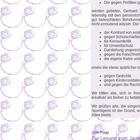
Die gegen Politiker 
werden gebeten, Gerhard
lebendig mit den persönlic
gut beleuchteten Bohrtunn
nicht ermüdend witzeln. Die
der Kontrast von erste
gegen Schulschieße
für Konsumkritik
für Umweltschutz
Darstellung ungerech
gegen die Falschheit
die eigene Katze u
sowie die etwas spärlicher 
gegen Gedichte
gegen Kindersoldate
und gegen die Recht
Wir bitten alle, sich in ih
kreativer als bisher zu bet
Wir grüßen alle, die einger
Sportsgeist ist der Grund,
Alten bleibt.
Jinn Pogy
Zur Lesung zum „laute