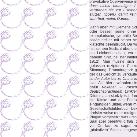
provokative Querverweise 
dass nichts einmaliges /
vergraben sie zur / selben
stutzen lippen./ damit kei
wahrheit, meine Damen!
Dann aber, mit Clemens Schi
oder besser, seine ohne
exemplarische, lyrophile B
schön
rief er mit seiner
klatschte beeindruckt. Da w
mit seinem Gedicht über die
als Leichenbeschau, wo m
daheim fühlt, bei berühmte
1912). Man musste sich 
gelassen rezipieren. Clem
Stimmung. Dramaturgisch g
der das Gedicht zu verkaufe
ist der Autor
bis zu
China i
statt. Alle hier erwähnten si
dafür
Vokabel – Vorsch
deutschsprachige/n Lyrik/e
Dilemma an stark lyrisch freq
mit Klinke und das Publ
eingängigen Bilder, wenn m
Gesellschaftsbilderbuch b
dreister weise (oder mutiger
Plagiat vorgesetzt, was urspr
Saal aber bereitwillig fraß
vor Ort laut zu sagen ve
„plakativen“ Stimme eingesc