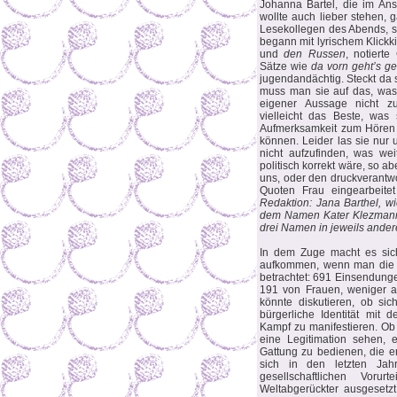
Johanna Bartel, die im Ans
wollte auch lieber stehen, 
Lesekollegen des Abends, st
begann mit lyrischem Klick
und
den Russen
, notiert
Sätze wie
da vorn geht’s g
jugendandächtig. Steckt da 
muss man sie auf das, was 
eigener Aussage nicht zum
vielleicht das Beste, was
Aufmerksamkeit zum Hören 
können. Leider las sie nur 
nicht aufzufinden, was we
politisch korrekt wäre, so ab
uns, oder den druckverantwor
Quoten Frau eingearbeitet
Redaktion: Jana Barthel, wi
dem Namen Kater Klezmann in
drei Namen in jeweils and
In dem Zuge macht es sic
aufkommen, wenn man die T
betrachtet: 691 Einsendunge
191 von Frauen, weniger a
könnte diskutieren, ob si
bürgerliche Identität mit 
Kampf zu manifestieren. Ob 
eine Legitimation sehen, e
Gattung zu bedienen, die e
sich in den letzten Jah
gesellschaftlichen Voru
Weltabgerückter ausgesetzt