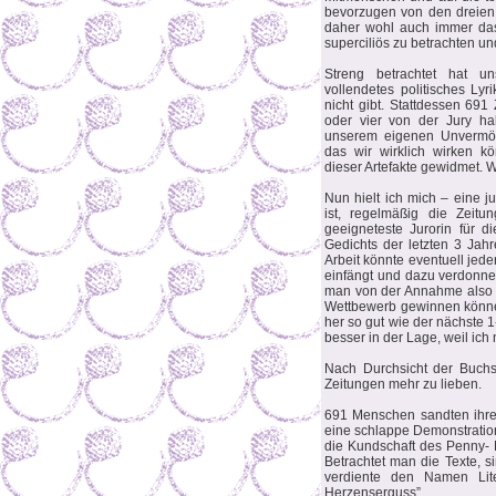
bevorzugen von den dreien ü
daher wohl auch immer das
superciliös zu betrachten un
Streng betrachtet hat u
vollendetes politisches Lyr
nicht gibt. Stattdessen 69
oder vier von der Jury hab
unserem eigenen Unvermög
das wir wirklich wirken k
dieser Artefakte gewidmet. 
Nun hielt ich mich – eine j
ist, regelmäßig die Zeitu
geeigneteste Jurorin für d
Gedichts der letzten 3 Ja
Arbeit könnte eventuell jede
einfängt und dazu verdonner
man von der Annahme also 
Wettbewerb gewinnen können
her so gut wie der nächste 1
besser in der Lage, weil ich 
Nach Durchsicht der Buchs
Zeitungen mehr zu lieben.
691 Menschen sandten ihre 
eine schlappe Demonstratio
die Kundschaft des Penny- 
Betrachtet man die Texte, si
verdiente den Namen Lite
Herzenserguss”.