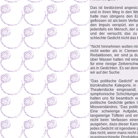
Das ist bestürzend angesi
und in ihren Weg in den We
hatte man übrigens den E
geflossen ist als beim Verfa
den Impuls verspürt, ein p
jedenfalls ein Mensch, der 
und der versucht, das zu 
schlechte Gedicht nicht das 
“Nicht hinnehmen wollen mith
nicht weiter als in Cleme
Redaktionen, wir sind ja du
über Wasser halten mit ei
für eine riesige Zeitversc
als in Gedichten. Es sei de
wir auf der Suche.
“Das politische Gedicht” 
bürokratische Kategorie, in 
Theaterstücke eingesandt,
symphonische Schichtungen
halten uns für beamtisch e
politische Gedichte gelten 
Missverständnis. “Das politi
Eine schwierige Aufgabe,
langwierige Tüftelei und e
nicht beim Verfassen eine
ausgehen, dass dieser Kamp
jedes Gedicht ist irgendwie 
das nicht, wenn mans recht üb
quasimaschinelle Produktio