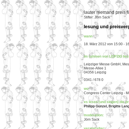
lauter niemand preis fü
Stifter: Jörn Sack
lesung und preisver
wann
18. März 2012 von 15:00 - 1
im rahmen von LEIPZIG lies
Leipziger Messe GmbH, Me
Messe-Allee 1
04356 Leipzig
0341 / 678 0
wo
Congress Center Leipzig - 
es lesen (und singen) die p
Philipp Günzel, Brigitte La
moderation:
Jörn Sack
veranstalter: