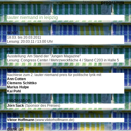
lesung -
programm
lauter niemand in leipzig
wann
18.03. bis 20.03.2011
Lesung: 20.03.11 / 13.00 Uhr
wo
Ausstellung: Am Stand der "Jungen Magazine"
Lesung: Congress Center / Mehrzweckfläche 4 / Stand C203 in Halle 5
lesende
Nachlese zum 2. lauter niemand preis für politische lyrik mit
Ann Cotten
Clemens Schittko
Marius Hulpe
Kai Pohl
moderation
Jörn Sack
(Sponsor des Preises)
musik
Viktor Hoffmann
(www.viktorhoffmann.de)
dank an