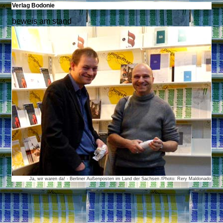
Verlag Bodonie
beweis am stand
Ja, wir waren da! - Berliner Außenposten im Land der Sachsen /Photo: Rery Maldonado