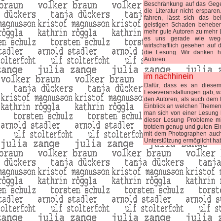
Beschränkung auf das Gegeb
die Literatur nicht erspar
fahren, lässt sich das 
geistigen Schaden behebe
mehr gute Autoren zu mehr L
es uns gerade wie wegge
wirtschaftlich gesehen auf 
die Lesung. Wir danken h
Autoren.
im nachhinein
Dafür, dass es an diesem
Leseveranstaltungen gab, w
den Autoren, als auch dem 
Einblick an welchen Themen 
man sich von einer Lesung
dieser Lesung Probleme mi
trotdem genug und guten Ei
mit dem Photographen auch 
Unterstützung ermöglicht ha