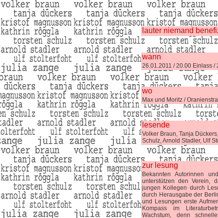
lauter niemand benef
wann
26.01.2011 / 20.00 Einlass /
wo
Max und Moritz / Oranienstra
lesende
Volker Braun, Tanja Dückers
Schulz, Arnold Stadler, Ulf St
zur lesung
Bekannten Autorinnen und
unterstützen den Verein, 
jungen Kollegen durch Lesun
durch Herausgabe der Berline
und Lesungen erste Aufmer
Kompass im Literaturbet
Wachstum, denn schnell