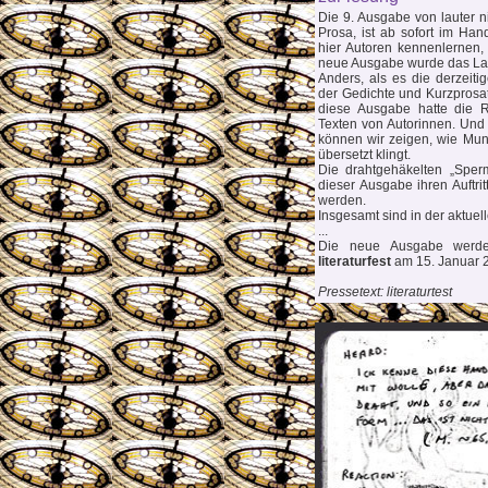
Die 9. Ausgabe von lauter ni
Prosa, ist ab sofort im Han
hier Autoren kennenlernen,
neue Ausgabe wurde das Lay
Anders, als es die derzeiti
der Gedichte und Kurzprosate
diese Ausgabe hatte die 
Texten von Autorinnen. Und
können wir zeigen, wie Mund
übersetzt klingt.
Die drahtgehäkelten „Sperm
dieser Ausgabe ihren Auftrit
werden.
Insgesamt sind in der aktuel
...
Die neue Ausgabe werde
literaturfest
am 15. Januar 2
Pressetext: literaturtest