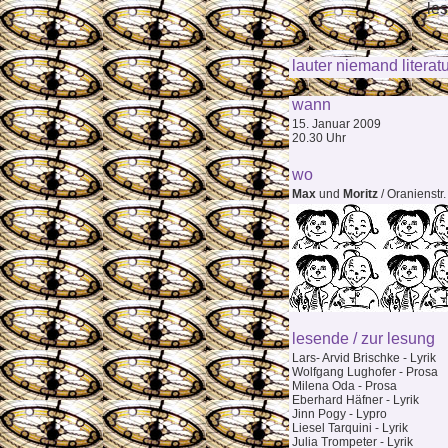
les
lauter niemand literatu
wann
15. Januar 2009
20.30 Uhr
wo
Max
und
Moritz
/ Oranienstr.
lesende / zur lesung
Lars- Arvid Brischke - Lyrik
Wolfgang Lughofer - Prosa
Milena Oda - Prosa
Eberhard Häfner - Lyrik
Jinn Pogy - Lypro
Liesel Tarquini - Lyrik
Julia Trompeter - Lyrik