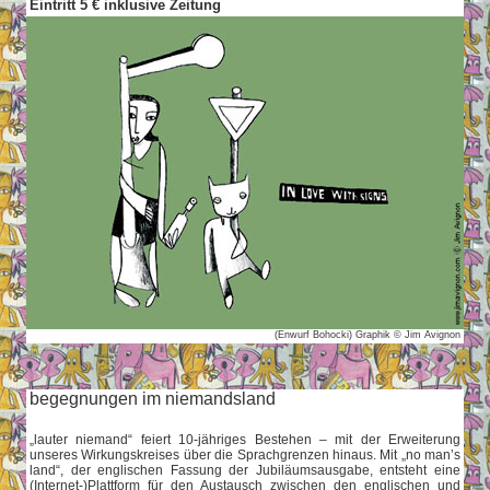
Eintritt 5 € inklusive Zeitung
(Enwurf Bohocki) Graphik © Jim Avignon
begegnungen im niemandsland
„lauter niemand“ feiert 10-jähriges Bestehen – mit der Erweiterung
unseres Wirkungskreises über die Sprachgrenzen hinaus. Mit „no man’s
land“, der englischen Fassung der Jubiläumsausgabe, entsteht eine
(Internet-)Plattform für den Austausch zwischen den englischen und