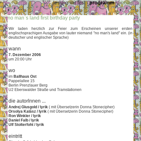
lesung mit fest -
programm
-
photos
no man`s land first birthday party
Wir laden herzlich zur Feier zum Erscheinen unserer ersten
englischsprachigen Ausgabe von lauter niemand "no man's land" ein. (in
deutscher und englischer Sprache)
wann
7. Dezember 2006
um 20:00 Uhr
wo
im
Ballhaus Ost
Pappelallee 15
Berlin Prenzlauer Berg
U2 Eberswalder Straße und Tramstationen
die autorInnen ...
Andrej Glusgold / lyrik
( mit Übersetzerin Donna Stonecipher)
Orsolya Kalász / lyrik
( mit Übersetzerin Donna Stonecipher)
Ron Winkler / lyrik
Daniel Falb / lyrik
Ulf Stolterfoht / lyrik
eintritt