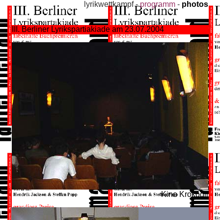
lyrikwettkampf -
programm
-
photos
III. Berliner Lyrikspartiakiade am 23.07.2004
Kino Krokodil