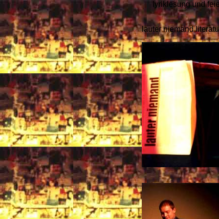
lyriklesung und feie
lauter niemand literatu